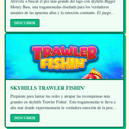
Atrévete a buscar el pez más grande del lago con skyhills Bigger
Money Bass, una tragamonedas diseñada para los verdaderos
amantes de las apuestas altas y la emoción constante. El juego
ofrece una función mejorada de recolección de dinero donde el
DESCUBRIR
pescador puede atrapar múltiples símbolos de premios al mismo
tiempo. Al entrar a skyhills casino, notarás inmediatamente su
volatilidad emocionante que garantiza victorias espectaculares.
Las rondas de giros gratis se intensifican con senderos de
multiplicadores progresivos que aumentan la tensión y la
rentabilidad de cada tirada. Realiza tu skyhills casino login hoy
mismo para asegurar tu bote y participar en esta competencia
épica donde la captura del gran bajo significa llevarse a casa
recompensas masivas.
SKYHILLS TRAWLER FISHIN'
Prepárate para lanzar tus redes y atrapar las recompensas más
grandes en skyhills Trawler Fishin'. Esta tragamonedas te lleva a
alta mar donde experimentarás la verdadera emoción de la pesca
deportiva y la oportunidad de ganar premios masivos. A través de
DESCUBRIR
skyhills casino, los jugadores pueden activar rondas de
bonificación especiales donde cada pez atrapado revela