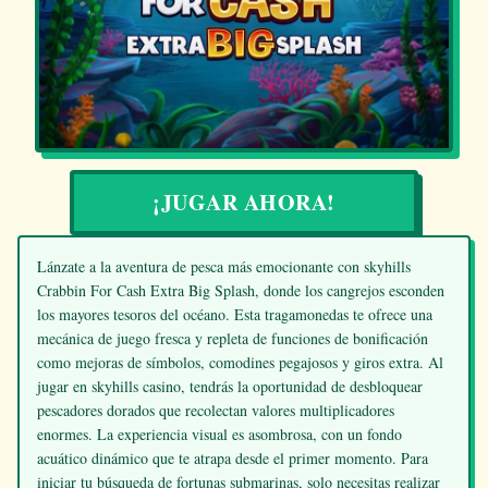
¡JUGAR AHORA!
Lánzate a la aventura de pesca más emocionante con skyhills
Crabbin For Cash Extra Big Splash, donde los cangrejos esconden
los mayores tesoros del océano. Esta tragamonedas te ofrece una
mecánica de juego fresca y repleta de funciones de bonificación
como mejoras de símbolos, comodines pegajosos y giros extra. Al
jugar en skyhills casino, tendrás la oportunidad de desbloquear
pescadores dorados que recolectan valores multiplicadores
enormes. La experiencia visual es asombrosa, con un fondo
acuático dinámico que te atrapa desde el primer momento. Para
iniciar tu búsqueda de fortunas submarinas, solo necesitas realizar