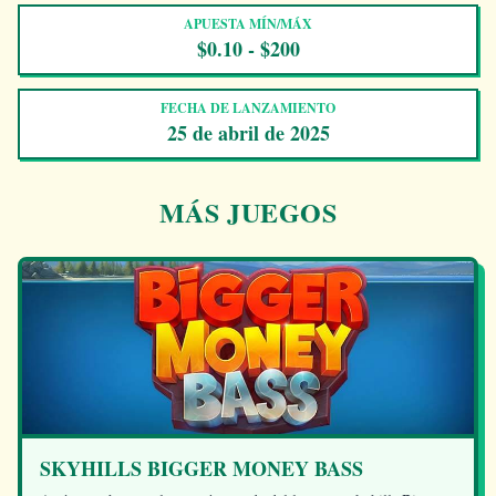
APUESTA MÍN/MÁX
$0.10 - $200
FECHA DE LANZAMIENTO
25 de abril de 2025
MÁS JUEGOS
SKYHILLS BIGGER MONEY BASS