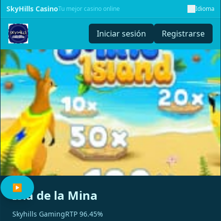
SkyHills Casino
Tu mejor casino online
Idioma
Iniciar sesión
Registrarse
▶
Isla de la Mina
Skyhills Gaming
RTP 96.45%