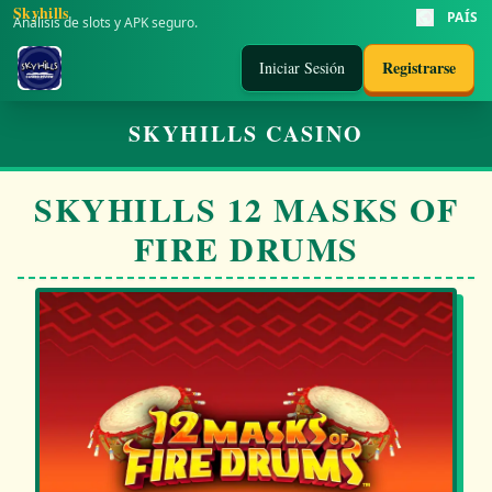
Skyhills
PAÍS
Análisis de slots y APK seguro.
Registrarse
Iniciar Sesión
SKYHILLS CASINO
SKYHILLS 12 MASKS OF
FIRE DRUMS