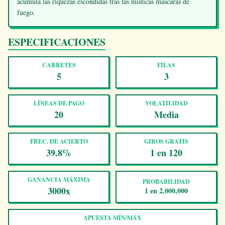
acumula las riquezas escondidas tras las místicas máscaras de
fuego.
ESPECIFICACIONES
CARRETES
FILAS
5
3
LÍNEAS DE PAGO
VOLATILIDAD
20
Media
FREC. DE ACIERTO
GIROS GRATIS
39.8%
1 en 120
GANANCIA MÁXIMA
PROBABILIDAD
3000x
1 en 2,000,000
APUESTA MÍN/MÁX