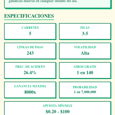
ganancias masivas en cualquier instante del día.
ESPECIFICACIONES
CARRETES
FILAS
5
3-5
LÍNEAS DE PAGO
VOLATILIDAD
243
Alta
FREC. DE ACIERTO
GIROS GRATIS
26.4%
1 en 140
GANANCIA MÁXIMA
PROBABILIDAD
8000x
1 en 7,000,000
APUESTA MÍN/MÁX
$0.20 - $100