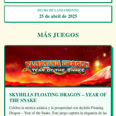
FECHA DE LANZAMIENTO
25 de abril de 2025
MÁS JUEGOS
SKYHILLS FLOATING DRAGON – YEAR OF
THE SNAKE
Celebra la mística asiática y la prosperidad con skyhills Floating
Dragon – Year of the Snake. Este juego captura la elegancia de las